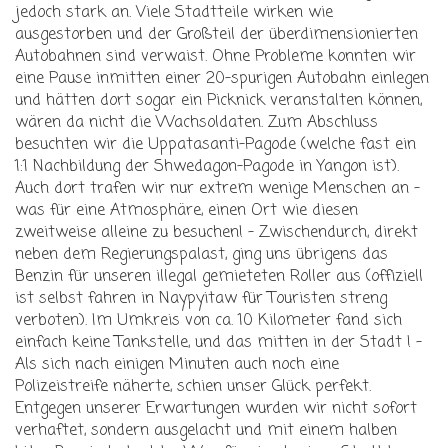
jedoch stark an. Viele Stadtteile wirken wie
ausgestorben und der Großteil der überdimensionierten
Autobahnen sind verwaist. Ohne Probleme konnten wir
eine Pause inmitten einer 20-spurigen Autobahn einlegen
und hätten dort sogar ein Picknick veranstalten können,
wären da nicht die Wachsoldaten. Zum Abschluss
besuchten wir die Uppatasanti-Pagode (welche fast ein
1:1 Nachbildung der Shwedagon-Pagode in Yangon ist).
Auch dort trafen wir nur extrem wenige Menschen an -
was für eine Atmosphäre, einen Ort wie diesen
zweitweise alleine zu besuchen! - Zwischendurch, direkt
neben dem Regierungspalast, ging uns übrigens das
Benzin für unseren illegal gemieteten Roller aus (offiziell
ist selbst fahren in Naypyitaw für Touristen streng
verboten). Im Umkreis von ca. 10 Kilometer fand sich
einfach keine Tankstelle, und das mitten in der Stadt ! -
Als sich nach einigen Minuten auch noch eine
Polizeistreife näherte, schien unser Glück perfekt.
Entgegen unserer Erwartungen wurden wir nicht sofort
verhaftet, sondern ausgelacht und mit einem halben