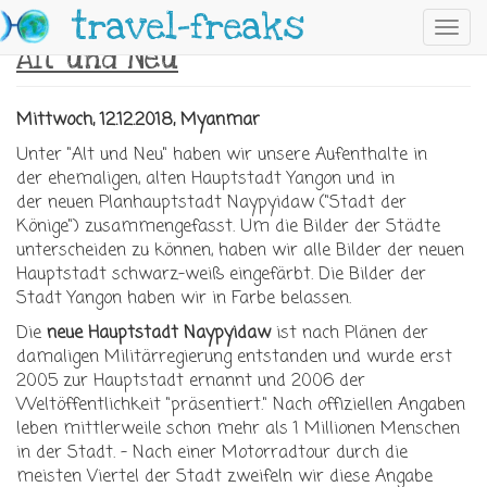
Skip to main content
travel-freaks
Toggl
Alt und Neu
navig
Mittwoch, 12.12.2018, Myanmar
Unter "Alt und Neu" haben wir unsere Aufenthalte in
der ehemaligen, alten Hauptstadt Yangon und in
der neuen Planhauptstadt Naypyidaw ("Stadt der
Könige") zusammengefasst. Um die Bilder der Städte
unterscheiden zu können, haben wir alle Bilder der neuen
Hauptstadt schwarz-weiß eingefärbt. Die Bilder der
Stadt Yangon haben wir in Farbe belassen.
Die
neue Hauptstadt Naypyidaw
ist nach Plänen der
damaligen Militärregierung entstanden und wurde erst
2005 zur Hauptstadt ernannt und 2006 der
Weltöffentlichkeit "präsentiert." Nach offiziellen Angaben
leben mittlerweile schon mehr als 1 Millionen Menschen
in der Stadt. - Nach einer Motorradtour durch die
meisten Viertel der Stadt zweifeln wir diese Angabe