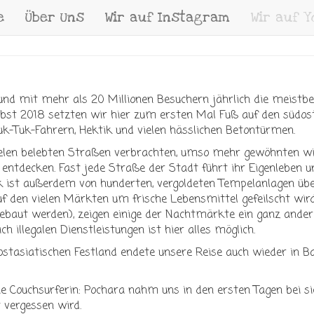
e
Über Uns
Wir auf Instagram
Wir auf 
nd mit mehr als 20 Millionen Besuchern jährlich die meistb
st 2018 setzten wir hier zum ersten Mal Fuß auf den südos
uk-Tuk-Fahrern, Hektik und vielen hässlichen Betontürmen.
elen belebten Straßen verbrachten, umso mehr gewöhnten wir
entdecken. Fast jede Straße der Stadt führt ihr Eigenleben un
k ist außerdem von hunderten, vergoldeten Tempelanlagen übe
uf den vielen Märkten um frische Lebensmittel gefeilscht wir
baut werden), zeigen einige der Nachtmärkte ein ganz andere
ch illegalen Dienstleistungen ist hier alles möglich.
asiatischen Festland endete unsere Reise auch wieder in Ban
e Couchsurferin: Pochara nahm uns in den ersten Tagen bei sic
 vergessen wird.