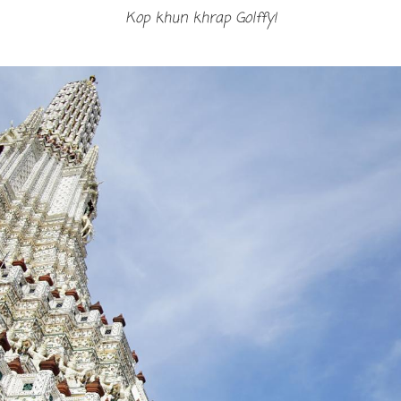
Kop khun khrap Golffy!