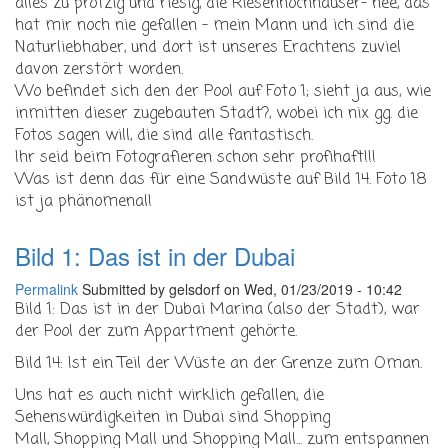
alles zu protzig und riesig, die Riesenhochhäuser- nee, das
hat mir noch nie gefallen - mein Mann und ich sind die
Naturliebhaber, und dort ist unseres Erachtens zuviel
davon zerstört worden.
Wo befindet sich den der Pool auf Foto 1; sieht ja aus, wie
inmitten dieser zugebauten Stadt?, wobei ich nix gg. die
Fotos sagen will, die sind alle fantastisch.
Ihr seid beim Fotografieren schon sehr profihaft!!!
Was ist denn das für eine Sandwüste auf Bild 14. Foto 18
ist ja phänomenal!
Bild 1: Das ist in der Dubai
Permalink
Submitted by
gelsdorf
on Wed, 01/23/2019 - 10:42
Bild 1: Das ist in der Dubai Marina (also der Stadt), war
der Pool der zum Appartment gehörte.
Bild 14: Ist ein Teil der Wüste an der Grenze zum Oman.
Uns hat es auch nicht wirklich gefallen, die
Sehenswürdigkeiten in Dubai sind Shopping
Mall, Shopping Mall und Shopping Mall... zum entspannen