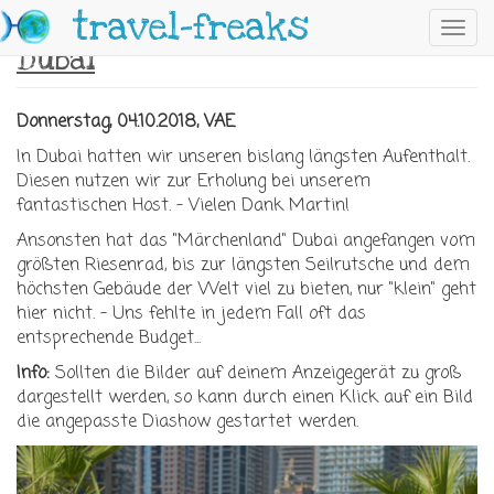
Skip to main content
travel-freaks
Toggl
Dubai
navig
Donnerstag, 04.10.2018, VAE
In Dubai hatten wir unseren bislang längsten Aufenthalt.
Diesen nutzen wir zur Erholung bei unserem
fantastischen Host. - Vielen Dank Martin!
Ansonsten hat das "Märchenland" Dubai angefangen vom
größten Riesenrad, bis zur längsten Seilrutsche und dem
höchsten Gebäude der Welt viel zu bieten, nur "klein" geht
hier nicht. - Uns fehlte in jedem Fall oft das
entsprechende Budget...
Info:
Sollten die Bilder auf deinem Anzeigegerät zu groß
dargestellt werden, so kann durch einen Klick auf ein Bild
die angepasste Diashow gestartet werden.