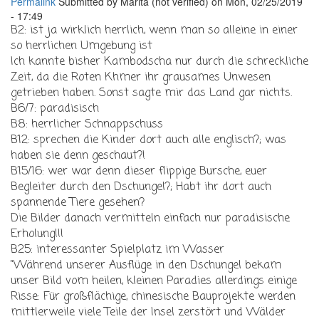
Permalink
Submitted by
Marita (not verified)
on Mon, 02/25/2019
- 17:49
B2: ist ja wirklich herrlich, wenn man so alleine in einer
so herrlichen Umgebung ist
Ich kannte bisher Kambodscha nur durch die schreckliche
Zeit, da die Roten Khmer ihr grausames Unwesen
getrieben haben. Sonst sagte mir das Land gar nichts.
B6/7: paradisisch
B8: herrlicher Schnappschuss
B12: sprechen die Kinder dort auch alle englisch?; was
haben sie denn geschaut?!
B15/16: wer war denn dieser flippige Bursche, euer
Begleiter durch den Dschungel?; Habt ihr dort auch
spannende Tiere gesehen?
Die Bilder danach vermitteln einfach nur paradisische
Erholung!!!
B25: interessanter Spielplatz im Wasser
"Während unserer Ausflüge in den Dschungel bekam
unser Bild vom heilen, kleinen Paradies allerdings einige
Risse: Für großflächige, chinesische Bauprojekte werden
mittlerweile viele Teile der Insel zerstört und Wälder