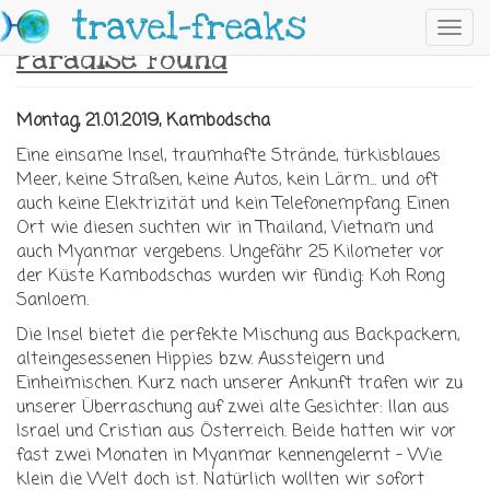
Skip to main content
travel-freaks
Toggl
Paradise Found
navig
Montag, 21.01.2019, Kambodscha
Eine einsame Insel, traumhafte Strände, türkisblaues
Meer, keine Straßen, keine Autos, kein Lärm... und oft
auch keine Elektrizität und kein Telefonempfang. Einen
Ort wie diesen suchten wir in Thailand, Vietnam und
auch Myanmar vergebens. Ungefähr 25 Kilometer vor
der Küste Kambodschas wurden wir fündig: Koh Rong
Sanloem.
Die Insel bietet die perfekte Mischung aus Backpackern,
alteingesessenen Hippies bzw. Aussteigern und
Einheimischen. Kurz nach unserer Ankunft trafen wir zu
unserer Überraschung auf zwei alte Gesichter: Ilan aus
Israel und Cristian aus Österreich. Beide hatten wir vor
fast zwei Monaten in Myanmar kennengelernt - Wie
klein die Welt doch ist. Natürlich wollten wir sofort