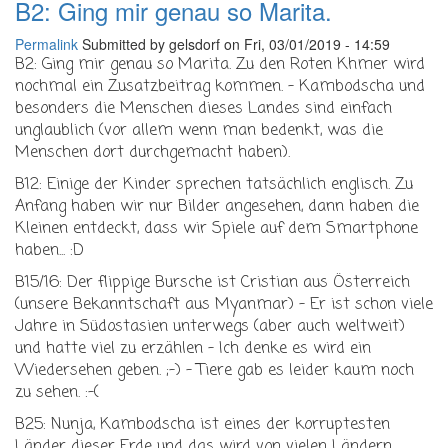
B2: Ging mir genau so Marita.
Permalink
Submitted by
gelsdorf
on Fri, 03/01/2019 - 14:59
B2: Ging mir genau so Marita. Zu den Roten Khmer wird
nochmal ein Zusatzbeitrag kommen. - Kambodscha und
besonders die Menschen dieses Landes sind einfach
unglaublich (vor allem wenn man bedenkt, was die
Menschen dort durchgemacht haben).
B12: Einige der Kinder sprechen tatsächlich englisch. Zu
Anfang haben wir nur Bilder angesehen, dann haben die
Kleinen entdeckt, dass wir Spiele auf dem Smartphone
haben... :D
B15/16: Der flippige Bursche ist Cristian aus Österreich
(unsere Bekanntschaft aus Myanmar) - Er ist schon viele
Jahre in Südostasien unterwegs (aber auch weltweit)
und hatte viel zu erzählen - Ich denke es wird ein
Wiedersehen geben. ;-) - Tiere gab es leider kaum noch
zu sehen. :-(
B25: Nunja, Kambodscha ist eines der korruptesten
Länder dieser Erde und das wird von vielen Ländern