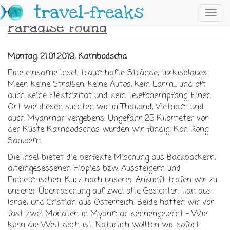
Skip to main content
travel-freaks
Toggl
Paradise Found
navig
Montag, 21.01.2019, Kambodscha
Eine einsame Insel, traumhafte Strände, türkisblaues
Meer, keine Straßen, keine Autos, kein Lärm... und oft
auch keine Elektrizität und kein Telefonempfang. Einen
Ort wie diesen suchten wir in Thailand, Vietnam und
auch Myanmar vergebens. Ungefähr 25 Kilometer vor
der Küste Kambodschas wurden wir fündig: Koh Rong
Sanloem.
Die Insel bietet die perfekte Mischung aus Backpackern,
alteingesessenen Hippies bzw. Aussteigern und
Einheimischen. Kurz nach unserer Ankunft trafen wir zu
unserer Überraschung auf zwei alte Gesichter: Ilan aus
Israel und Cristian aus Österreich. Beide hatten wir vor
fast zwei Monaten in Myanmar kennengelernt - Wie
klein die Welt doch ist. Natürlich wollten wir sofort