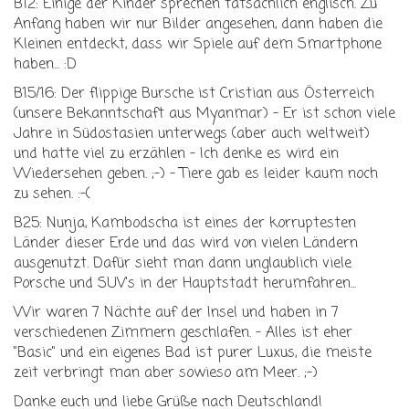
B12: Einige der Kinder sprechen tatsächlich englisch. Zu
Anfang haben wir nur Bilder angesehen, dann haben die
Kleinen entdeckt, dass wir Spiele auf dem Smartphone
haben... :D
B15/16: Der flippige Bursche ist Cristian aus Österreich
(unsere Bekanntschaft aus Myanmar) - Er ist schon viele
Jahre in Südostasien unterwegs (aber auch weltweit)
und hatte viel zu erzählen - Ich denke es wird ein
Wiedersehen geben. ;-) - Tiere gab es leider kaum noch
zu sehen. :-(
B25: Nunja, Kambodscha ist eines der korruptesten
Länder dieser Erde und das wird von vielen Ländern
ausgenutzt. Dafür sieht man dann unglaublich viele
Porsche und SUV's in der Hauptstadt herumfahren...
Wir waren 7 Nächte auf der Insel und haben in 7
verschiedenen Zimmern geschlafen. - Alles ist eher
"Basic" und ein eigenes Bad ist purer Luxus, die meiste
zeit verbringt man aber sowieso am Meer. ;-)
Danke euch und liebe Grüße nach Deutschland!